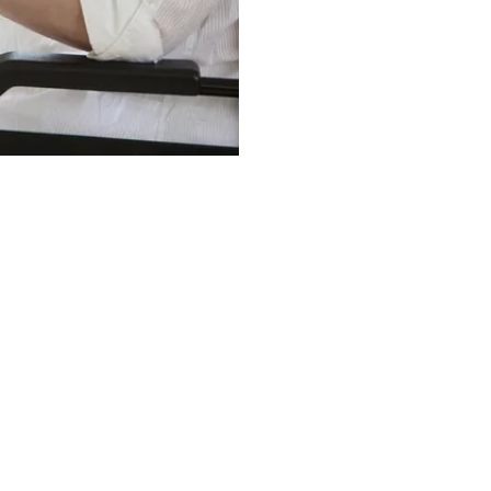
e Técnica de Profissionais:
ca Geriatra
rmagem 24h
terapeuta
cionista
audiólogo