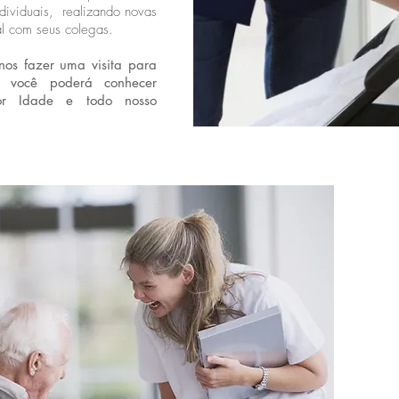
individuais, realizando novas
al com seus colegas.
nos fazer uma visita para
im você poderá conhecer
or Idade e todo nosso
Equip
Médi
Enfe
Fisio
Nutri
Fono