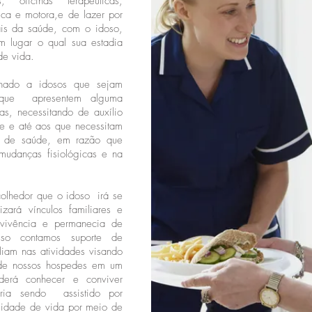
, oficinas terapêuticas,
uica e motora,e de lazer por
ais da saúde, com o idoso,
 lugar o qual sua estadia
de vida.
nado a idosos que sejam
 que apresentem alguma
nas, necessitando de auxílio
nte e até aos que necessitam
e de saúde, em razão que
 mudanças fisiológicas e na
olhedor que o idoso irá se
zará vínculos familiares e
nvivência e permanecia de
isso contamos suporte de
iliam nas atividades visando
 de nossos hospedes em um
derá conhecer e conviver
ria sendo assistido por
alidade de vida por meio de