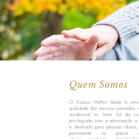
Quem Somos
O Espaço Melhor Idade é uma 
qualidade dos serviços prestados, 
residencial no Setor Sul da c
privilegiada com a arborização e
é destinado para pessoas idosas
permanente ou passa