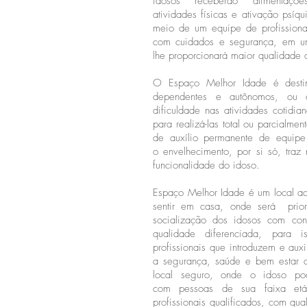
idosos receberão alimentações
atividades físicas e ativação psíq
meio de um equipe de profission
com cuidados e segurança, em um
lhe proporcionará maior qualidade 
O Espaço Melhor Idade é desti
dependentes e autônomos, ou
dificuldade nas atividades cotidia
para realizá-las total ou parcialme
de auxílio permanente de equip
o envelhecimento, por si só, traz
funcionalidade do idoso.
Espaço Melhor Idade é um local ac
sentir em casa, onde será priori
socialização dos idosos com co
qualidade diferenciada, para 
profissionais que introduzem e aux
a segurança, saúde e bem estar
local seguro, onde o idoso po
com pessoas de sua faixa etá
profissionais qualificados, com qu