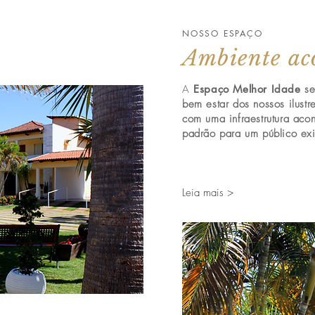
NOSSO ESPAÇO
Ambiente ac
A
Espaço Melhor Idade
s
bem estar dos nossos ilust
com uma infraestrutura aco
padrão para um público ex
Leia mais >