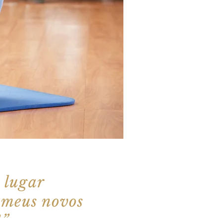
 lugar
 meus novos
!
”