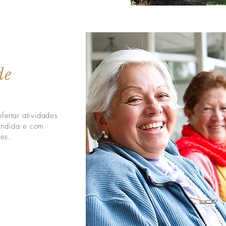
ade
ertar atividades
tendida e com
des.