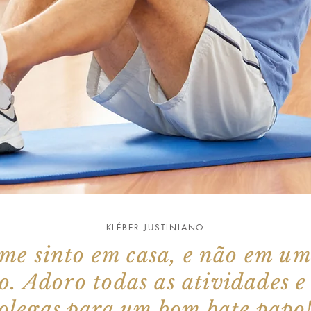
KLÉBER JUSTINIANO
 me sinto em casa, e não em um
. Adoro todas as atividades e
olegas para um bom bate papo