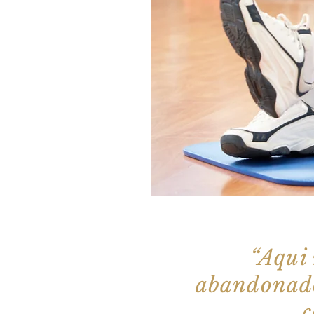
“Aqui
abandonado
c